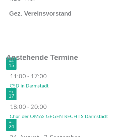
Gez. Vereinsvorstand
Anstehende Termine
Aug.
15
11:00
-
17:00
CSD in Darmstadt
Aug.
17
18:00
-
20:00
Chor der OMAS GEGEN RECHTS Darmstadt
Aug.
24