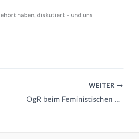
gehört haben, diskutiert – und uns
WEITER
OgR beim Feministischen Kampftag/Weltfrauentag in Darmstadt