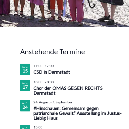
Anstehende Termine
11:00
-
17:00
AUG.
15
CSD in Darmstadt
18:00
-
20:00
AUG.
17
Chor der OMAS GEGEN RECHTS
Darmstadt
24. August
-
7. September
AUG.
24
#Hinschauen: Gemeinsam gegen
patriarchale Gewalt.“ Ausstellung im Justus-
Liebig Haus
18:00
AUG.